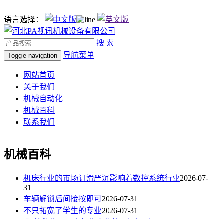
语言选择：
搜 索
导航菜单
Toggle navigation
网站首页
关于我们
机械自动化
机械百科
联系我们
机械百科
机床行业的市场订滑严沉影响着数控系统行业
2026-07-
31
车辆解锁后间接按即可
2026-07-31
不只拓宽了学生的专业
2026-07-31