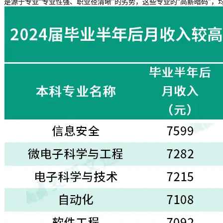
是源于专业“专业性强、职业径清晰”的劣势，这些专业的“高薪暗码”，均