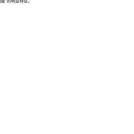
劲度”的明显特征，