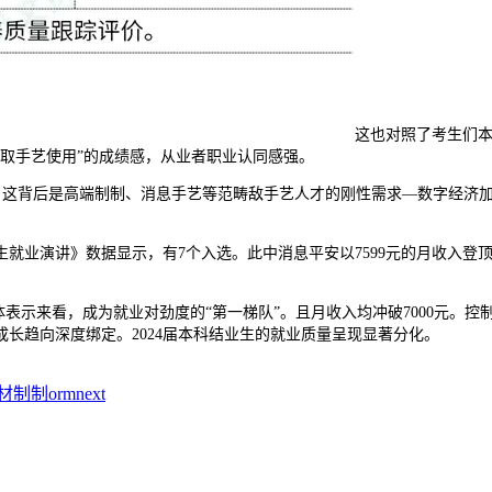
这也对照了考生们本
取手艺使用”的成绩感，从业者职业认同感强。
，这背后是高端制制、消息手艺等范畴敌手艺人才的刚性需求—数字经济加
就业演讲》数据显示，有7个入选。此中消息平安以7599元的月收入登
表示来看，成为就业对劲度的“第一梯队”。且月收入均冲破7000元。控
业成长趋向深度绑定。2024届本科结业生的就业质量呈现显著分化。
制ormnext