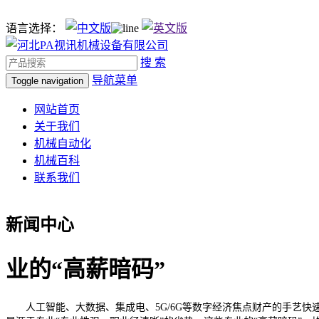
语言选择：
搜 索
导航菜单
Toggle navigation
网站首页
关于我们
机械自动化
机械百科
联系我们
新闻中心
业的“高薪暗码”
人工智能、大数据、集成电、5G/6G等数字经济焦点财产的手艺快速