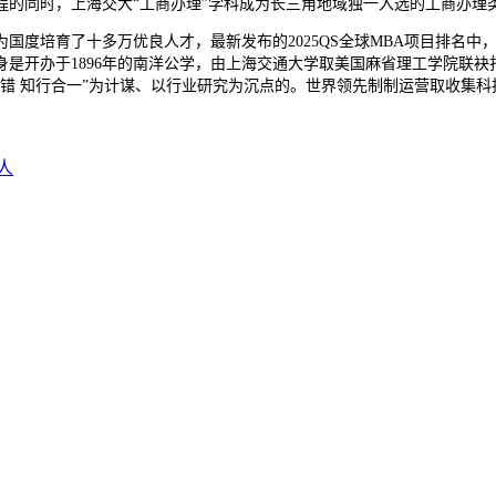
程的同时，上海交大“工商办理”学科成为长三角地域独一入选的工商办理
度培育了十多万优良人才，最新发布的2025QS全球MBA项目排名中
是开办于1896年的南洋公学，由上海交通大学取美国麻省理工学院联袂
错 知行合一”为计谋、以行业研究为沉点的。世界领先制制运营取收集科
人