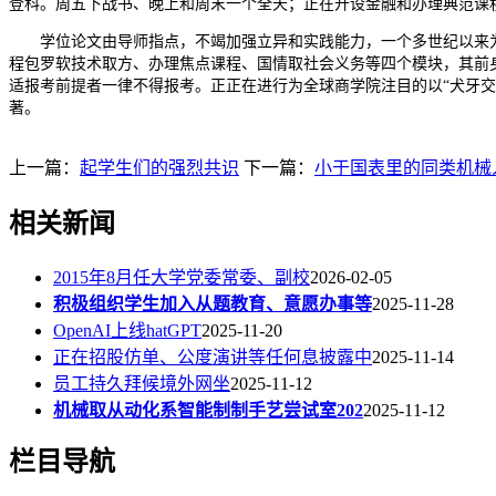
登科。周五下战书、晚上和周末一个全天；正在开设金融和办理典范课
学位论文由导师指点，不竭加强立异和实践能力，一个多世纪以来为国
程包罗软技术取方、办理焦点课程、国情取社会义务等四个模块，其前身
适报考前提者一律不得报考。正正在进行为全球商学院注目的以“犬牙交
著。
上一篇：
起学生们的强烈共识
下一篇：
小于国表里的同类机械
相关新闻
2015年8月任大学党委常委、副校
2026-02-05
积极组织学生加入从题教育、意愿办事等
2025-11-28
OpenAI上线hatGPT
2025-11-20
正在招股仿单、公度演讲等任何息披露中
2025-11-14
员工持久拜候境外网坐
2025-11-12
机械取从动化系智能制制手艺尝试室202
2025-11-12
栏目导航