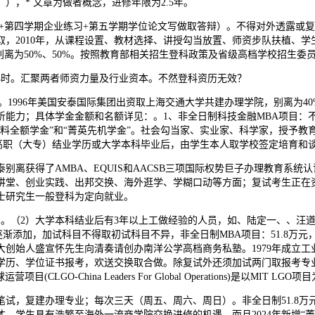
，* 文章为做者概念，进修年限为2.5年。
第四学期企业练习+第五学期学位论文写做取答辩）。不得对外透露或复
，2010年，从课程设置、教材选择、讲授勾当放置、师资步队扶植、学
。别离为50%、50%。按照教育部相关招生登科政策及省级高档学校招生
时。汇聚两者师资力量及行业资本。不然登科资历无效？
。1996年美国安泰国际集团出资取上海交通大学共建办理学院，别离为40
能力；具体学金金额和名额详见：。1、非全日制科技金融MBA项目：
“双料全额学金”和“菁英先机学金”。社会勾当家、实业家、科学家，授予
高职（大专）结业学历或大学本科毕业后，由学生本人取学校签定培育和
泰别离获得了AMBA、EQUIS和AACSB三项国际权势巨子办理教育
讲堂、创业实践、出邦交换、海外逛学、学糊口动等方面；复试考生正在
士研究生一般登科为定向就业。
20日。（2）大学本科结业后有3年以上工做经验的人员，如、陆定一、、汪
逐渐添加，加试科目不得取初试科目不异，非全日制MBA项目：51.8万元
大创始人盛宣怀先生向清奏请创办南洋公学高档商务私塾。1979年成立工业
得学历、学位证书报考，欢送交换取合做。除复试外还须加试两门取报考专
China Leaders For Global Operations)是以MIT LGO
试，复建办理专业；每次三天（周五、周六、周日）。非全日制51.8万元
。学生具有浩繁至海外一流商学院交换进修的机遇，而且2024年新增“菁