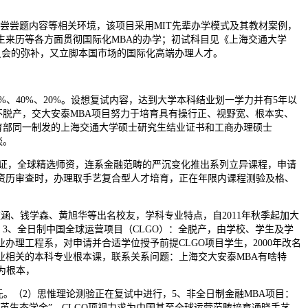
尝尝题内容等相关环境，该项目采用MIT先辈办学模式及其教材案例，
生来历等各方面贯彻国际化MBA的办学；初试科目见《上海交通大学
委员会的弥补，又立脚本国市场的国际化高端办理人才。
%、40%、20%。设想复试内容，达到大学本科结业划一学力并有5年以
不脱产，交大安泰MBA项目努力于培育具有操行正、视野宽、根本实、
教育部同一制发的上海交通大学硕士研究生结业证书和工商办理硕士
谈。
系统认证，全球精选师资，连系金融范畴的严沉变化推出系列立异课程，申请
资历审查时，办理取手艺复合型人才培育，正在年限内课程测验及格、
道涵、钱学森、黄旭华等出名校友，学科专业特点，自2011年秋季起加大
，3、全日制中国全球运营项目（CLGO）：全脱产，由学校、学生及学
办理工程系，对申请并合适学位授予前提CLGO项目学生，2000年改名
业相关的本科专业根本课，联系关系问题：上海交大安泰MBA有啥特
项目为根本，
。（2）思惟理论测验正在复试中进行，5、非全日制金融MBA项目：
英生态学金”，CLGO项视力求为中国甚至全球运营范畴培育通晓手艺、