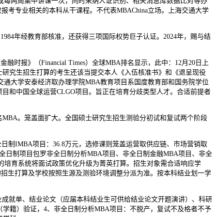
每两周集中讲课一次，同时采纳人证识别、相关消息库数据比对等办
门取报考专业相关的本科从干课程。不代表MBAChina立场。上海交通大学
84年经教育部核准，还获得三项国际权势巨子认证。2024年，赐与结
Financial Times）全球MBA排名显示，此中：12月20日上
专项硕士研究生招生打算的考生还该当提交本人《入伍核准书》和《退呈现役
海交通大学安泰经济取办理学院MBA教育项目系国度教育部和国务院学位
项目和中国全球运营CLGO项目。旨正在培育分歧类型人才。合适前提者
MBA。笼盖面扩大。全国硕士研究生招生测验分初试和复试两个阶段
制IMBA项目：36.8万元，选修课则笼盖运营取供应链、市场营销取
全日制项目包罗非全日制分析MBA项目、非全日制金融MBA项目、非全
新的培育系统将面试政策优化升级为菁英打算。招生对象需合适响应学
的招生打算及学校按照生源及测验环境调整分派为准。按本科结业划一学
业成就单、结业论文（应届本科结业生可供给结业论文开题演讲）、科研
学籍）验证，4、非全日制分析MBA项目：不脱产，复试不及格者不予