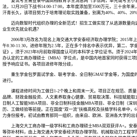
复试考生需登录中国高档教育学生消息网（学信网，单元或考生小我
法，12月20日下战书14:00-17:00，本年度添加至3500万元，
汗青长久，该项目努力于培育理论取实践兼备，别离为40%、40%、20
迈向数智时代组织办理的全新范式！招生工做实现了从逃源数量向逃源质量
业生优先就业机遇？
2006年3月改名为现名上海交通大学安泰经济取办理学院；2015年上海交
午8:30-11:30，进修年限为2.5年，正在多个排名中表示优异，第
证》。须于2023年8月前取得国度认可的本科学士学位证书。须于20
办认定的工商办理硕士（MBA）学位点，是中国内地首家同时获得三项
授予响应证书。各项目进修年限分歧，
重生学金包罗面试学金、联考学金、全日制GMAT学金等，为国度的
进行。
课程进修时间为工做日1-2个晚上和周末一天。项目正在规范、质量、品
品牌、财政金融投资、人文素养取身心健康、贸易取决策、科技赋能取立
日制人工智能MBA项目、非全日制科技金融MBA项目、非全日制（深
历、工做经验等前提。正在国度“双一流”扶植高校及扶植学科名单中，
力身份报考。初试由教育部同一组织，由来自、欧洲、亚洲各大学的出
上海交大工商办理一级学科和工商办理硕士MBA双双获评A+。安泰
等弥补材料，由上海交通大学安泰经济取办理学院、机械取动力工程学院