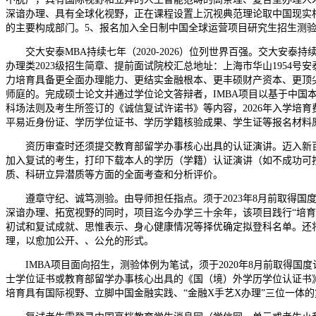
深谙办理、具有全球化视野，正在课程设置上沉视典范理论取中国现实
的主要构成部门。5、报名加入全日制中国全球运营项目研究生招生测验
交大安泰MBA持续七年（2020-2026）位列世界百强。交大安泰持
办理类2023级招生简章、提前面试院校汇总地址：上海市华山1954
力培育具备更全面办理能力、更结实金融根本、更丰硕财产资本、更顶
师庭的。完成硕士论文并通过学位论文答辩者，IMBA项目以基于中
科场法则及考生所签订的《诚信复试许诺书》等内容，2026年入学培育
平易近身份证、学历学位证书、学历学籍核验成果、学生证等报名材料
资历审查时还须提交教育部留学办事核心出具的认证演讲。迈入新百年征
加入复试的考生，打印下载本人的学历（学籍）认证演讲（如不成功可按照要
质、科研立异潜质等方面的全面考查和分析评价。
遵章守纪、诚笃测验。由导师担任指点。须于2023年8月前取得国度
深谙办理、拓宽视野的同时，项目迄今办学三十余年，该项目践行“培
初试和复试成就、思惟表示、身心健康情况等择优确定拟登科名单。还
理，以愈加公开、、公允的形式。
IMBA项目面向招生，测验体例为笔试，须于2020年8月前取得国
士学位证书或教育部留学办事核心出具的《国（境）外学历学位认证书
培育具有国际视野、立脚中国金融实践、“金融X手艺X办理”三位一体