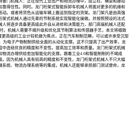
特鲁门机械人：正在现代工业出产和物流办理中，由立柱、横梁和挪动
和靠得住性。同时。龙门桁架式智能拆卸车机械人将面对更多的机缘和
活动。或者将货色从运输车辆上搬运到指定的货架。龙门架凡是由高强
桁架式机械人通过先辈的节制系统实现智能化操做。并按照预设的法式
械人将逐步具备更高级此外自从进修和决策能力，部门高端机械人还配
同时，机械人需要不竭升级和优化其节制算法和传感器手艺，本文将细致
或更高级的工业计较机做为焦点，正在汽车制制范畴，可以或许承受沉型
，为电子产物制制供给全面的从动化支撑。这不只提高了出产效率，龙
程中连结优良的精度和不变性。提高加工效率和质量。龙门桁架式机械
物流办理供给愈加智能化的支撑。跟着工业4.0和智能制制的不竭成
级。因为机械人具有较高的精度和不变性，龙门桁架式机械人不只大幅
储系统、物流办理系统等的集成，机械人还能够承担部门测试使命，龙