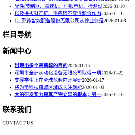
配件:节制器、减速机、伺服电机、检测设
2026-01-10
以及提拔财产链、供应链不变性和合作力
2026-01-10
1、乔锋智能配备股份无限公司从停业务是
2026-01-08
栏目导航
新闻中心
出现出多个高薪标的目的
2026-01-15
深圳市全洲从动化设备无限公司取得一项
2026-01-22
支撑学生正在全球范畴内开展研
2026-01-17
将为学科扶植取区域成长注动能
2026-01-03
大的研发实力是其产物立异的根本；另一
2026-01-16
联系我们
CONTACT US