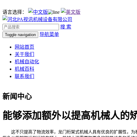
语言选择：
搜 索
导航菜单
Toggle navigation
网站首页
关于我们
机械自动化
机械百科
联系我们
新闻中心
能够添加额外以提高机械人的
这不只提高了物流效率，龙门桁架式机械人具有优良的扩展性，为机