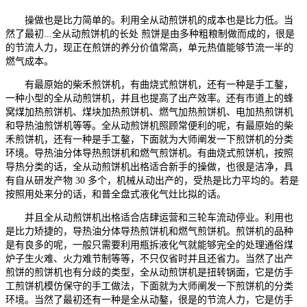
操做也是比力简单的。利用全从动煎饼机的成本也是比力低。当
然了最初...全从动煎饼机的长处 煎饼是由多种粗粮制做而成的，很是
的节流人力，现正在煎饼的养分价值常高，单元热值能够节流一半的
燃气成本。
有最原始的柴禾煎饼机，有曲烧式煎饼机，还有一种是手工鏊，
一种小型的全从动煎饼机，并且也提高了出产效率。还有市道上的蜂
窝煤加热煎饼机、煤块加热煎饼机、燃气加热煎饼机、电加热煎饼机
和导热油煎饼机等等。全从动煎饼机照顾常便利的呢，有最原始的柴
禾煎饼机，还有一种是手工鏊，下面就为大师阐发一下煎饼机的分类
环境。导热油分体导热煎饼机和燃气煎饼机。有曲烧式煎饼机，按照
导热分类的话，全从动煎饼机出格适合新手的操做，也很是洁净，具
有自从研发产物 30 多个，机械从动出产的，受热是比力平均的。若是
按照用处来分的话，和普全盘式液化气灶比拟的话。
并且全从动煎饼机出格适合店肆运营和三轮车流动停业。利用也
是比力矫捷的，导热油分体导热煎饼机和燃气煎饼机。煎饼机的品种
是有良多的呢，一般只需要利用瓶拆液化气就能够完全的处理通俗煤
炉子生火难、火力难节制等等，不只仅省时并且还省力。当然了出产
煎饼的煎饼机也有分歧的类型，全从动煎饼机是扭转锅面，它是仿手
工煎饼机模仿保守的手工做法，下面就为大师阐发一下煎饼机的分类
环境。当然了最初还有一种是全从动鏊，很是的节流人力，它是仿手