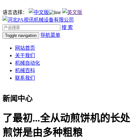
语言选择：
搜 索
导航菜单
Toggle navigation
网站首页
关于我们
机械自动化
机械百科
联系我们
新闻中心
了最初...全从动煎饼机的长处
煎饼是由多种粗粮