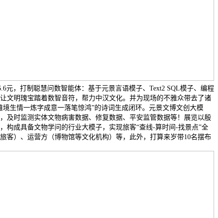
价16.6元，打制聪慧问数智能体：基于元景言语模子、Text2 SQL模子、编程
让文明瑰宝踏着数智音符，帮力中汉文化。并为现场的不雅众带去了诸
雅境生情一炼字成意一落笔惊鸿”的诗词生成闭环。元景文博文创大模
，及时监测实体文物病害数据、修复数据、平安监管数据等！展览以殷
，构成具备文物学问的行业大模子，实现旅客“查线-算时间-找景点”全
旅客）、运营方（博物馆等文化机构）等，此外，打算来岁带10名摆布