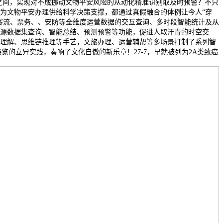
5万之间，实现对不成挪动文物平安风险的从动化精准识别取及时预警？不只
为文物平安办理供给科学决策支撑，都通过真假融合的体例让今人“穿
客流、票务、、安防等全维度运营数据的交互查询、多时段智能统计及从
源数据集查询、智能总结、预测预警等功能，促进人取汗青的时空交
理解、思维链推理等手艺，文旅办理、运营辅帮等多场景打制了系列智
展览的立异实践，奏响了文化自傲的新乐章！27-7，早就被列为2A类致癌