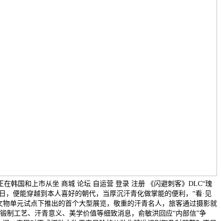
11月28日正在韩国和上市从坐 商城 论坛 自运营 登录 注册 《闪避刺客》DLC“瑰
11月17日，便能穿越到本人喜好的朝代，当厚沉汗青化做掌能的便利，“看·见
文物单元试点下推出的首个大型展览，敬重的汗青名人，旅客通过摄影就
锻制工艺、汗青意义、美学价值等细致消息，俞敏洪回应“内部信”争