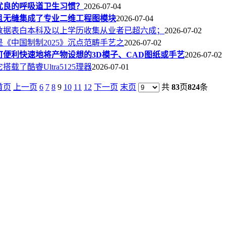
优良的呼吸道卫生习惯？
2026-07-04
且无缝集成了专业二维工程图模块
2026-07-04
数据表白本科及以上学历收集从业者已超六成；
2026-07-02
是《中国制制2025》沉点范畴手艺之
2026-07-02
可便利快速地将产物设想的3D模子、CAD图纸或手艺
2026-07-02
它搭载了酷睿Ultra5125理器
2026-07-01
首页
上一页
6
7
8
9
10
11
12
下一页
末页
共
83
页
824
条