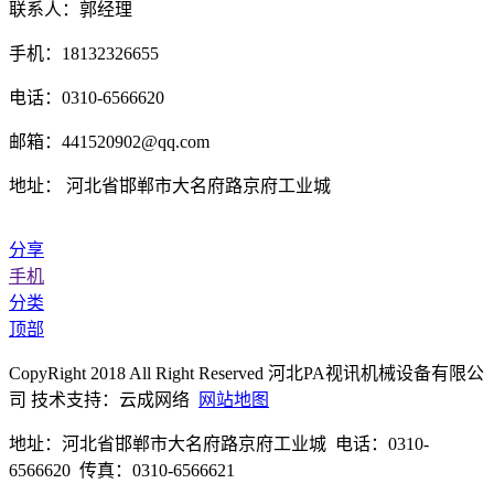
联系人：郭经理
手机：18132326655
电话：0310-6566620
邮箱：441520902@qq.com
地址： 河北省邯郸市大名府路京府工业城
分享
手机
分类
顶部
CopyRight 2018 All Right Reserved 河北PA视讯机械设备有限公
司 技术支持：云成网络
网站地图
地址：河北省邯郸市大名府路京府工业城 电话：0310-
6566620 传真：0310-6566621