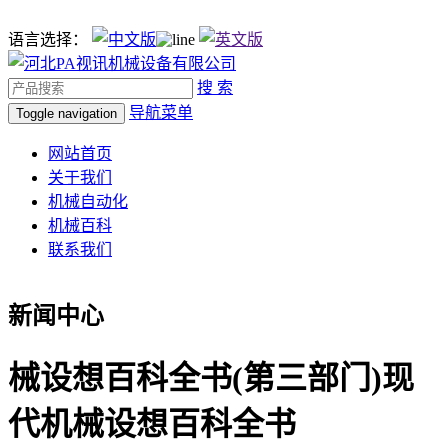
语言选择：
搜 索
导航菜单
Toggle navigation
网站首页
关于我们
机械自动化
机械百科
联系我们
新闻中心
械设想百科全书(第三部门)现
代机械设想百科全书